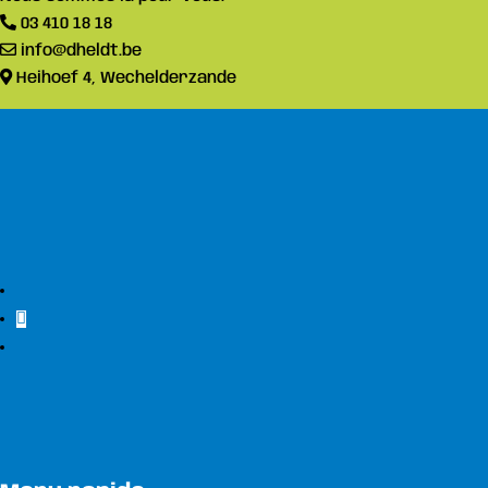
03 410 18 18
info@dheldt.be
Heihoef 4, Wechelderzande