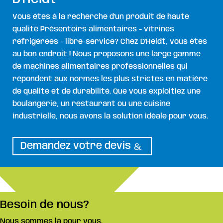
Vous êtes à la recherche d'un produit de haute
qualité Présentoirs alimentaires - vitrines
réfrigérées - libre-service? Chez D'Heldt, vous êtes
au bon endroit ! Nous proposons une large gamme
de machines alimentaires professionnelles qui
répondent aux normes les plus strictes en matière
de qualité et de durabilité. Que vous exploitiez une
boulangerie, un restaurant ou une cuisine
industrielle, nous avons la solution idéale pour vous.
Demandez votre devis
Besoin de nous?
Nous sommes là pour vous.