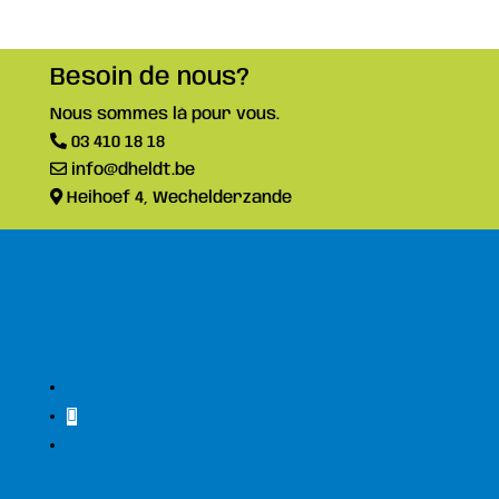
Besoin de nous?
Nous sommes là pour vous.
03 410 18 18
info@dheldt.be
Heihoef 4, Wechelderzande