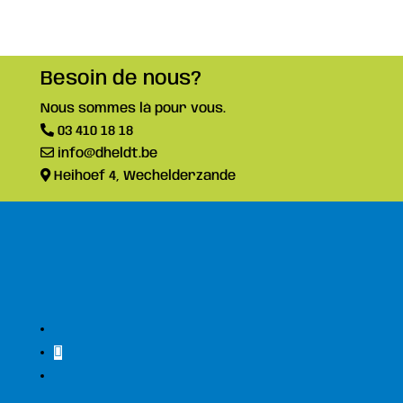
Besoin de nous?
Nous sommes là pour vous.
03 410 18 18
info@dheldt.be
Heihoef 4, Wechelderzande